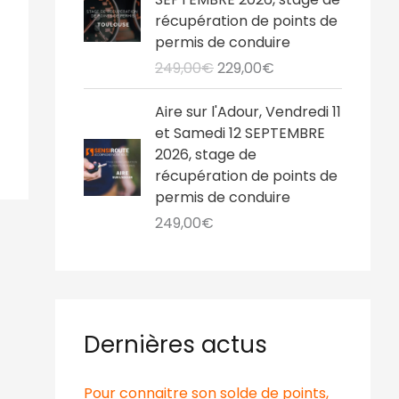
i
:
i
e
r
r
,
€
récupération de points de
t
2
a
l
i
i
0
.
permis de conduire
1
l
e
x
x
0
:
9
249,00
€
229,00
€
é
s
i
a
€
2
,
t
t
n
c
.
4
0
Aire sur l'Adour, Vendredi 11
a
i
t
9
0
et Samedi 12 SEPTEMBRE
i
:
t
u
,
€
2026, stage de
t
2
i
e
0
.
récupération de points de
1
a
l
0
permis de conduire
:
9
l
e
€
2
,
249,00
€
é
s
.
4
0
t
t
9
0
a
,
€
i
:
0
.
t
2
0
2
Dernières actus
€
:
9
.
2
,
Pour connaitre son solde de points,
4
0