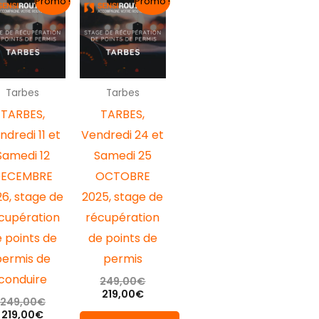
Promo !
Promo !
prix
prix
prix
prix
actuel
initial
actuel
initial
est :
était :
est :
était :
219,00€.
249,00€.
219,00€.
249,00€.
Tarbes
Tarbes
TARBES,
TARBES,
ndredi 11 et
Vendredi 24 et
Samedi 12
Samedi 25
DECEMBRE
OCTOBRE
6, stage de
2025, stage de
cupération
récupération
 points de
de points de
permis de
permis
conduire
249,00
€
219,00
€
249,00
€
219,00
€