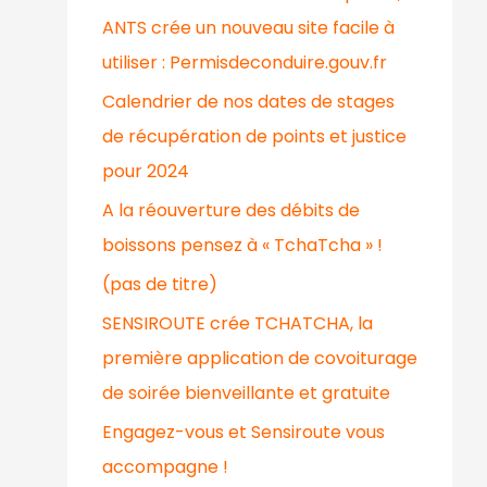
9
0
ANTS crée un nouveau site facile à
,
€
utiliser : Permisdeconduire.gouv.fr
0
.
0
Calendrier de nos dates de stages
€
de récupération de points et justice
.
pour 2024
A la réouverture des débits de
boissons pensez à « TchaTcha » !
(pas de titre)
SENSIROUTE crée TCHATCHA, la
première application de covoiturage
de soirée bienveillante et gratuite
Engagez-vous et Sensiroute vous
accompagne !