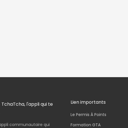
Lien importants
 TchaTcha, l'appli qui te
.
Le Permis À Points
appli communautaire qui
Formation GTA