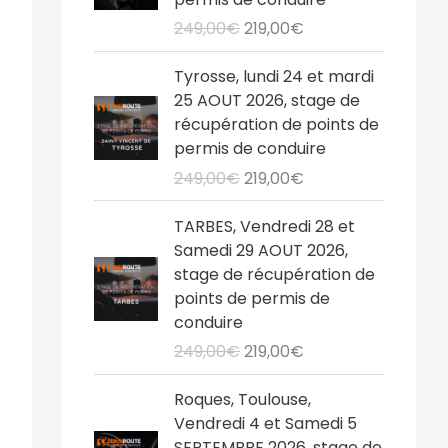
i
i
249,00
€
219,00
€
x
x
i
a
L
L
Tyrosse, lundi 24 et mardi
n
c
e
e
25 AOUT 2026, stage de
i
t
p
p
récupération de points de
t
u
r
r
permis de conduire
i
e
i
i
249,00
€
219,00
€
a
l
x
x
l
e
i
a
L
L
TARBES, Vendredi 28 et
é
s
n
c
e
e
Samedi 29 AOUT 2026,
t
t
i
t
p
p
stage de récupération de
a
t
u
r
r
points de permis de
i
:
i
e
i
i
conduire
t
2
a
l
x
x
1
249,00
€
219,00
€
l
e
i
a
:
9
é
s
n
c
L
L
2
,
Roques, Toulouse,
t
t
i
t
e
e
4
0
Vendredi 4 et Samedi 5
a
t
u
p
p
9
0
SEPTEMBRE 2026, stage de