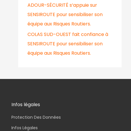
ADOUR-SÉCURITÉ s’appuie sur
SENSIROUTE pour sensibiliser son
équipe aux Risques Routiers.
COLAS SUD-OUEST fait confiance à
SENSIROUTE pour sensibiliser son
équipe aux Risques Routiers.
Infos légales
Protection Des Données
Infos Légales