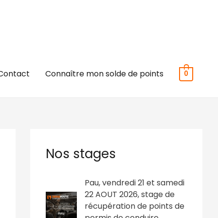
Contact
Connaître mon solde de points
0
Nos stages
L
L
Pau, vendredi 21 et samedi
e
e
22 AOUT 2026, stage de
p
p
récupération de points de
r
r
permis de conduire