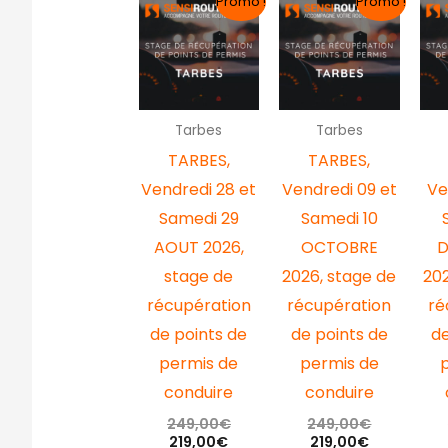
Promo !
Promo !
prix
prix
prix
prix
actuel
initial
actuel
initial
est :
était :
est :
était :
219,00€.
249,00€.
219,00€.
249,00€.
Tarbes
Tarbes
TARBES,
TARBES,
Vendredi 28 et
Vendredi 09 et
Ve
Samedi 29
Samedi 10
AOUT 2026,
OCTOBRE
stage de
2026, stage de
202
récupération
récupération
ré
de points de
de points de
de
permis de
permis de
conduire
conduire
249,00
€
249,00
€
219,00
€
219,00
€