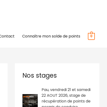
Contact
Connaître mon solde de points
0
Nos stages
L
L
Pau, vendredi 21 et samedi
e
e
22 AOUT 2026, stage de
p
p
récupération de points de
r
r
permis de conduire