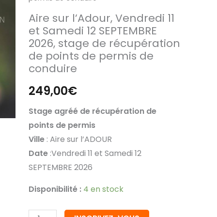
sur
l'Adour,
Aire sur l’Adour, Vendredi 11
et Samedi 12 SEPTEMBRE
Vendredi
2026, stage de récupération
11
de points de permis de
et
conduire
Samedi
12
249,00
€
SEPTEMBRE
Stage agréé de récupération de
2026,
points de permis
stage
Ville
: Aire sur l’ADOUR
de
Date
:Vendredi 11 et Samedi 12
récupération
SEPTEMBRE 2026
de
points
Disponibilité :
4 en stock
de
permis