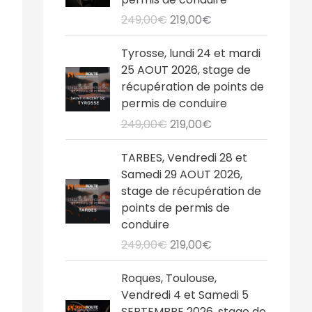
i
i
249,00
€
219,00
€
x
x
i
a
L
L
Tyrosse, lundi 24 et mardi
n
c
e
e
25 AOUT 2026, stage de
i
t
p
p
récupération de points de
t
u
r
r
permis de conduire
i
e
i
i
249,00
€
219,00
€
a
l
x
x
l
e
i
a
L
L
TARBES, Vendredi 28 et
é
s
n
c
e
e
Samedi 29 AOUT 2026,
t
t
i
t
p
p
stage de récupération de
a
t
u
r
r
points de permis de
i
:
i
e
i
i
conduire
t
2
a
l
x
x
1
249,00
€
219,00
€
l
e
i
a
:
9
é
s
n
c
L
L
2
,
Roques, Toulouse,
t
t
i
t
e
e
4
0
Vendredi 4 et Samedi 5
a
t
u
p
p
9
0
SEPTEMBRE 2026, stage de