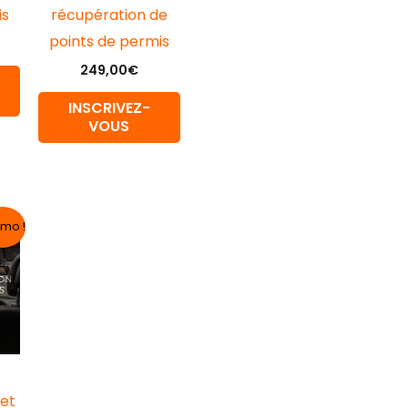
is
récupération de
points de permis
249,00
€
INSCRIVEZ-
VOUS
Le
mo !
prix
actuel
est :
€.
219,00€.
 et