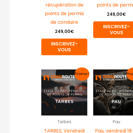
récupération de
points de perm
points de permis
249,00
€
de conduire
INSCRIVEZ-
249,00
€
VOUS
INSCRIVEZ-
VOUS
Le
Le
Le
Promo !
Pro
prix
prix
prix
initial
actuel
initial
était :
est :
était :
249,00€.
219,00€.
229,00
Tarbes
Pau
TARBES, Vendredi
Pau, vendredi 18