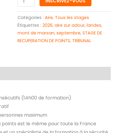
INSCRIVEZ-VOUS
de
conduire
Catégories :
Aire
,
Tous les stages
Étiquettes :
2026
,
aire sur adour
,
landes
,
mont de marsan
,
septembre
,
STAGE DE
RECUPERATION DE POINTS
,
TRIBUNAL
onsécutifs (14h00 de formation)
atif
0 personnes maximum
points est le même pour toute la France
et un spécialiste de la formation à la sécurité