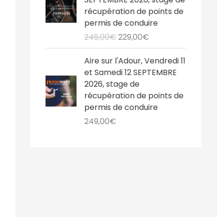
i
:
i
e
r
r
,
€
récupération de points de
t
2
a
l
i
i
0
.
permis de conduire
1
l
e
x
x
0
:
9
249,00
€
229,00
€
é
s
i
a
€
2
,
t
t
n
c
.
4
0
Aire sur l'Adour, Vendredi 11
a
i
t
9
0
et Samedi 12 SEPTEMBRE
i
:
t
u
,
€
2026, stage de
t
2
i
e
0
.
récupération de points de
1
a
l
0
permis de conduire
:
9
l
e
€
2
,
249,00
€
é
s
.
4
0
t
t
9
0
a
,
€
i
:
0
.
t
2
0
2
€
:
9
.
2
,
4
0