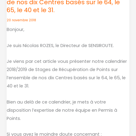
de nos dix Centres basés sur le 64, le
de
65, le 40 et le 31.
Stages
de
20 novembre 2018
Récupération
Bonjour,
de
Points
Je suis Nicolas ROZES, le Directeur de SENSIROUTE.
sur
l’ensemble
Je viens par cet article vous présenter notre calendrier
de
2018/2019 de Stages de Récupération de Points sur
nos
l’ensemble de nos dix Centres basés sur le 64, le 65, le
dix
40 et le 31.
Centres
basés
Bien au delà de ce calendrier, je mets à votre
sur
disposition l’expertise de notre équipe en Permis à
le
Points.
64,
le
Si vous avez le moindre doute concernant :