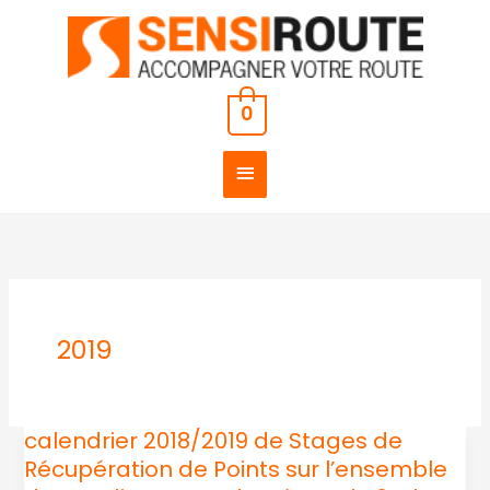
Aller
MENU
au
PRINCIPAL
contenu
0
2019
calendrier 2018/2019 de Stages de
calendrier
Récupération de Points sur l’ensemble
2018/2019