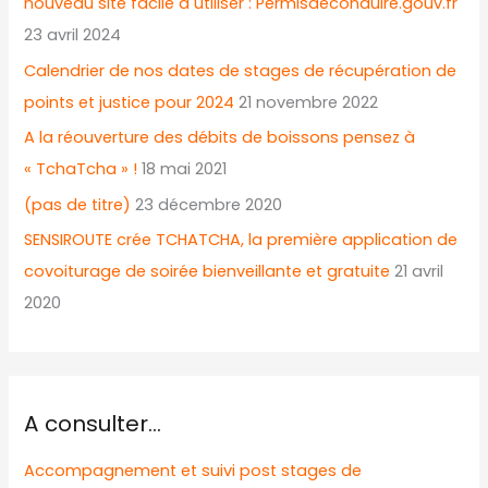
continue le
nouveau site facile à utiliser : Permisdeconduire.gouv.fr
31
23 avril 2024
janvier
Calendrier de nos dates de stages de récupération de
2019
points et justice pour 2024
21 novembre 2022
et
A la réouverture des débits de boissons pensez à
11
« TchaTcha » !
18 mai 2021
juin
(pas de titre)
23 décembre 2020
2019
SENSIROUTE crée TCHATCHA, la première application de
covoiturage de soirée bienveillante et gratuite
21 avril
2020
A consulter…
Accompagnement et suivi post stages de