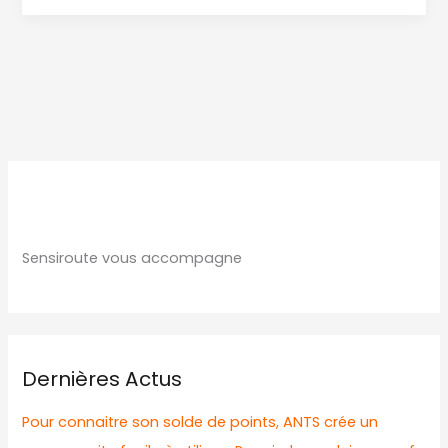
formation
initiale
les
les
4
et
5
février
2019
Sensiroute vous accompagne
et
3
et
4
juin
Dernières Actus
2019
et
Pour connaitre son solde de points, ANTS crée un