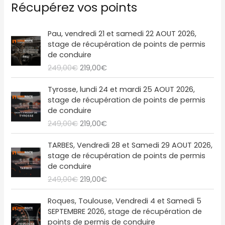
Récupérez vos points
o
L
L
Pau, vendredi 21 et samedi 22 AOUT 2026,
e
e
stage de récupération de points de permis
p
p
de conduire
r
r
249,00
€
219,00
€
i
i
x
x
L
L
Tyrosse, lundi 24 et mardi 25 AOUT 2026,
i
a
e
e
stage de récupération de points de permis
n
c
p
p
de conduire
i
t
r
r
249,00
€
219,00
€
t
u
i
i
i
e
x
x
L
L
a
l
TARBES, Vendredi 28 et Samedi 29 AOUT 2026,
i
a
e
e
l
e
stage de récupération de points de permis
n
c
p
p
é
s
de conduire
i
t
r
r
t
t
249,00
€
219,00
€
t
u
i
i
a
i
e
x
x
L
L
i
:
a
l
Roques, Toulouse, Vendredi 4 et Samedi 5
i
a
e
e
t
2
l
e
SEPTEMBRE 2026, stage de récupération de
n
c
p
p
1
é
s
points de permis de conduire
i
t