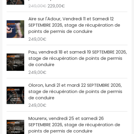
r
r
:
9
t
t
249,00
€
229,00
€
t
u
i
i
2
,
a
i
e
x
x
4
0
i
:
a
l
Aire sur l'Adour, Vendredi 11 et Samedi 12
i
a
9
0
t
2
l
e
SEPTEMBRE 2026, stage de récupération de
n
c
,
€
1
é
s
points de permis de conduire
i
t
0
.
:
9
t
t
249,00
€
t
u
0
2
,
a
i
e
€
4
0
i
:
a
l
Pau, vendredi 18 et samedi 19 SEPTEMBRE 2026,
.
9
0
t
2
l
e
stage de récupération de points de permis
,
€
1
é
s
de conduire
0
.
:
9
t
t
249,00
€
0
2
,
a
€
4
0
i
:
Oloron, lundi 21 et mardi 22 SEPTEMBRE 2026,
.
9
0
t
2
stage de récupération de points de permis
,
€
2
de conduire
0
.
:
9
249,00
€
0
2
,
€
4
0
L
L
Mourenx, vendredi 25 et samedi 26
.
9
0
e
e
SEPTEMBRE 2026, stage de récupération de
,
€
p
p
points de permis de conduire
0
.