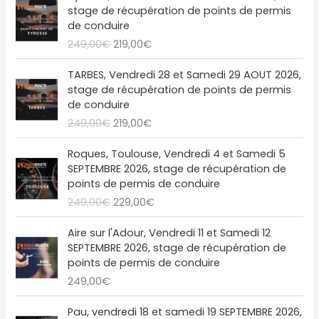
e
e
stage de récupération de points de permis
n
c
p
p
de conduire
i
t
r
r
249,00
€
219,00
€
t
u
i
i
i
e
x
x
L
L
a
l
TARBES, Vendredi 28 et Samedi 29 AOUT 2026,
i
a
e
e
l
e
stage de récupération de points de permis
n
c
p
p
é
s
de conduire
i
t
r
r
t
t
249,00
€
219,00
€
t
u
i
i
a
i
e
x
x
L
L
i
:
a
l
Roques, Toulouse, Vendredi 4 et Samedi 5
i
a
e
e
t
2
l
e
SEPTEMBRE 2026, stage de récupération de
n
c
p
p
1
é
s
points de permis de conduire
i
t
r
r
:
9
t
t
249,00
€
229,00
€
t
u
i
i
2
,
a
i
e
x
x
4
0
i
:
a
l
Aire sur l'Adour, Vendredi 11 et Samedi 12
i
a
9
0
t
2
l
e
SEPTEMBRE 2026, stage de récupération de
n
c
,
€
1
é
s
points de permis de conduire
i
t
0
.
:
9
t
t
249,00
€
t
u
0
2
,
a
i
e
€
4
0
i
:
a
l
Pau, vendredi 18 et samedi 19 SEPTEMBRE 2026,
.
9
0