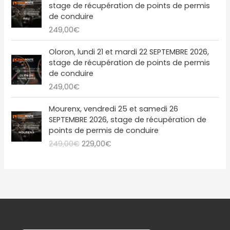
t
2
l
e
stage de récupération de points de permis
,
€
1
é
s
de conduire
0
.
:
9
t
t
249,00
€
0
2
,
a
€
4
0
i
:
Oloron, lundi 21 et mardi 22 SEPTEMBRE 2026,
.
9
0
t
2
stage de récupération de points de permis
,
€
2
de conduire
0
.
:
9
249,00
€
0
2
,
€
4
0
L
L
Mourenx, vendredi 25 et samedi 26
.
9
0
e
e
SEPTEMBRE 2026, stage de récupération de
,
€
p
p
points de permis de conduire
0
.
r
r
249,00
€
229,00
€
0
i
i
€
x
x
.
i
a
n
c
i
t
t
u
i
e
a
l