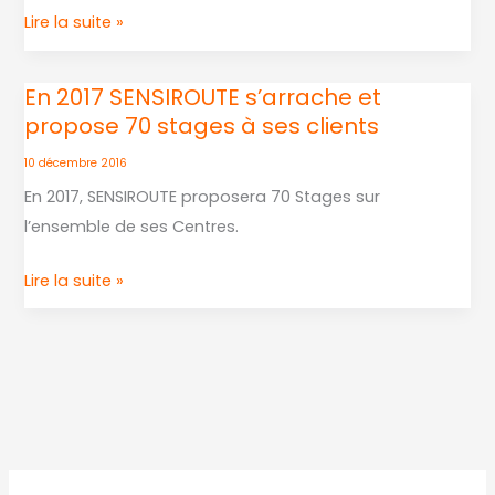
Lire la suite »
En 2017 SENSIROUTE s’arrache et
En
propose 70 stages à ses clients
2017
SENSIROUTE
10 décembre 2016
s’arrache
En 2017, SENSIROUTE proposera 70 Stages sur
et
l’ensemble de ses Centres.
propose
70
Lire la suite »
stages
à
ses
clients