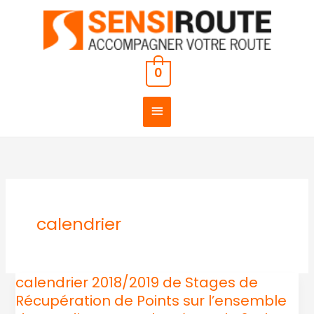
Aller
MENU
au
PRINCIPAL
contenu
0
calendrier
calendrier 2018/2019 de Stages de
calendrier
Récupération de Points sur l’ensemble
2018/2019