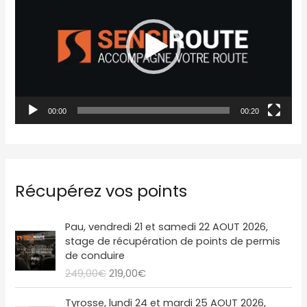
c
t
e
u
r
00:00
00:20
v
i
d
é
Récupérez vos points
o
L
L
Pau, vendredi 21 et samedi 22 AOUT 2026,
e
e
stage de récupération de points de permis
p
p
de conduire
r
r
249,00
€
219,00
€
i
i
x
x
L
L
Tyrosse, lundi 24 et mardi 25 AOUT 2026,
i
a