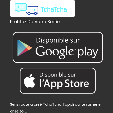
l
e
é
s
t
t
a
Profitez De Votre Sortie
i
:
t
2
2
:
9
2
,
4
0
9
0
,
€
0
.
0
€
.
Sensiroute a créé TchaTcha, l'appli qui te ramène
chez toi...