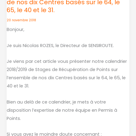
de nos dix Centres basés sur le 64, le
de
65, le 40 et le 31.
Stages
de
20 novembre 2018
Récupération
Bonjour,
de
Points
Je suis Nicolas ROZES, le Directeur de SENSIROUTE.
sur
l’ensemble
Je viens par cet article vous présenter notre calendrier
de
2018/2019 de Stages de Récupération de Points sur
nos
l’ensemble de nos dix Centres basés sur le 64, le 65, le
dix
40 et le 31.
Centres
basés
Bien au delà de ce calendrier, je mets à votre
sur
disposition l’expertise de notre équipe en Permis à
le
Points.
64,
le
Si vous avez le moindre doute concernant :