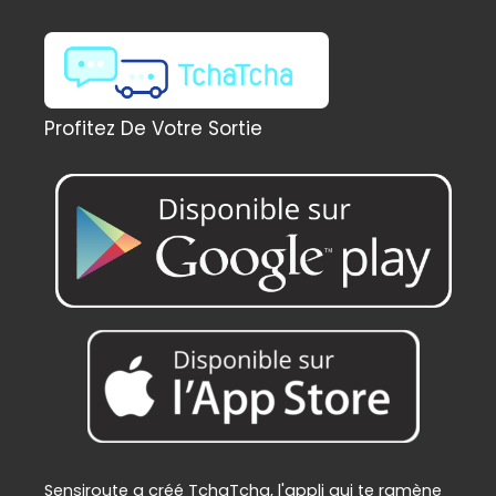
a
l
l
e
é
s
t
t
a
Profitez De Votre Sortie
i
:
t
2
2
:
9
2
,
4
0
9
0
,
€
0
.
0
€
.
Sensiroute a créé TchaTcha, l'appli qui te ramène