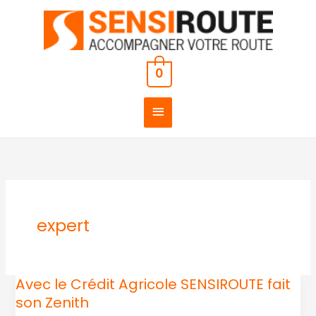
Aller
MENU
au
PRINCIPAL
contenu
0
expert
Avec le Crédit Agricole SENSIROUTE fait
Avec
son Zenith
le