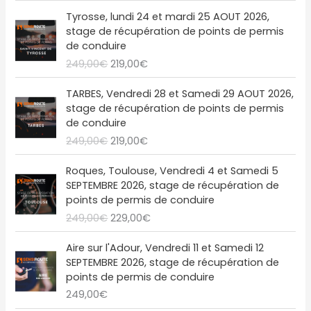
x
x
L
L
Tyrosse, lundi 24 et mardi 25 AOUT 2026,
i
a
e
e
stage de récupération de points de permis
n
c
p
p
de conduire
i
t
r
r
249,00
€
219,00
€
t
u
i
i
i
e
x
x
L
L
a
l
TARBES, Vendredi 28 et Samedi 29 AOUT 2026,
i
a
e
e
l
e
stage de récupération de points de permis
n
c
p
p
é
s
de conduire
i
t
r
r
t
t
249,00
€
219,00
€
t
u
i
i
a
i
e
x
x
L
L
i
:
a
l
Roques, Toulouse, Vendredi 4 et Samedi 5
i
a
e
e
t
2
l
e
SEPTEMBRE 2026, stage de récupération de
n
c
p
p
1
é
s
points de permis de conduire
i
t
r
r
:
9
t
t
249,00
€
229,00
€
t
u
i
i
2
,
a
i
e
x
x
4
0
i
:
a
l
Aire sur l'Adour, Vendredi 11 et Samedi 12
i
a
9
0
t
2
l
e
SEPTEMBRE 2026, stage de récupération de
n
c
,
€
1
é
s
points de permis de conduire
i
t
0
.
:
9
t
t
249,00
€
t
u
0
2
,
a
i
e