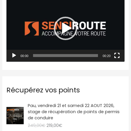
e
c
t
e
u
r
00:00
00:20
v
i
d
é
Récupérez vos points
o
L
L
Pau, vendredi 21 et samedi 22 AOUT 2026,
e
e
stage de récupération de points de permis
p
p
de conduire
r
r
249,00
€
219,00
€
i
i