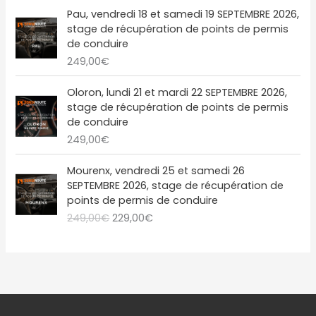
€
4
0
i
:
a
l
Pau, vendredi 18 et samedi 19 SEPTEMBRE 2026,
.
9
0
t
2
l
e
stage de récupération de points de permis
,
€
1
é
s
de conduire
0
.
:
9
t
t
249,00
€
0
2
,
a
€
4
0
i
:
Oloron, lundi 21 et mardi 22 SEPTEMBRE 2026,
.
9
0
t
2
stage de récupération de points de permis
,
€
2
de conduire
0
.
:
9
249,00
€
0
2
,
€
4
0
L
L
Mourenx, vendredi 25 et samedi 26
.
9
0
e
e
SEPTEMBRE 2026, stage de récupération de
,
€
p
p
points de permis de conduire
0
.
r
r
249,00
€
229,00
€
0
i
i
€
x
x
.
i
a
n
c
i
t
t
u
i
e