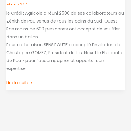
Crédit
24 mars 2017
Agricole
le Crédit Agricole a réuni 2500 de ses collaborateurs au
SENSIROUTE
Zénith de Pau venus de tous les coins du Sud-Ouest
fait
Pas moins de 600 personnes ont accepté de souffler
son
dans un ballon
Zenith
Pour cette raison SENSIROUTE a accepté l’invitation de
Christophe GOMEZ, Président de la « Navette Etudiante
de Pau » pour l’accompagner et apporter son
expertise.
Lire la suite »