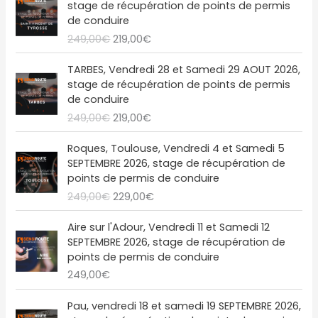
stage de récupération de points de permis
n
c
p
p
de conduire
i
t
r
r
249,00
€
219,00
€
t
u
i
i
i
e
x
x
L
L
a
l
TARBES, Vendredi 28 et Samedi 29 AOUT 2026,
i
a
e
e
l
e
stage de récupération de points de permis
n
c
p
p
é
s
de conduire
i
t
r
r
t
t
249,00
€
219,00
€
t
u
i
i
a
i
e
x
x
L
L
i
:
a
l
Roques, Toulouse, Vendredi 4 et Samedi 5
i
a
e
e
t
2
l
e
SEPTEMBRE 2026, stage de récupération de
n
c
p
p
1
é
s
points de permis de conduire
i
t
r
r
:
9
t
t
249,00
€
229,00
€
t
u
i
i
2
,
a
i
e
x
x
4
0
i
:
a
l
Aire sur l'Adour, Vendredi 11 et Samedi 12
i
a
9
0
t
2
l
e
SEPTEMBRE 2026, stage de récupération de
n
c
,
€
1
é
s
points de permis de conduire
i
t
0
.
:
9
t
t
249,00
€
t
u
0
2
,
a
i
e
€
4
0
i
:
a
l
Pau, vendredi 18 et samedi 19 SEPTEMBRE 2026,
.
9
0
t
2