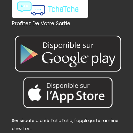
é
s
t
t
a
Profitez De Votre Sortie
i
:
t
2
2
:
9
2
,
4
0
9
0
,
€
0
.
0
€
.
Sensiroute a créé TchaTcha, l'appli qui te ramène
chez toi...