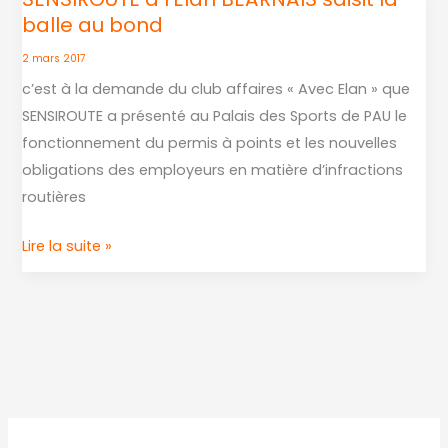
balle au bond
à
l’Élan
2 mars 2017
BÉARNAIS
c’est à la demande du club affaires « Avec Elan » que
saisit
SENSIROUTE a présenté au Palais des Sports de PAU le
la
fonctionnement du permis à points et les nouvelles
balle
obligations des employeurs en matière d’infractions
au
routières
bond
Lire la suite »