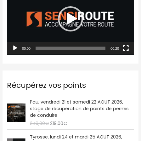
c
t
e
u
r
00:00
00:20
v
i
d
é
Récupérez vos points
o
L
L
Pau, vendredi 21 et samedi 22 AOUT 2026,
e
e
stage de récupération de points de permis
p
p
de conduire
r
r
249,00
€
219,00
€
i
i
x
x
L
L
Tyrosse, lundi 24 et mardi 25 AOUT 2026,
i
a
e
e