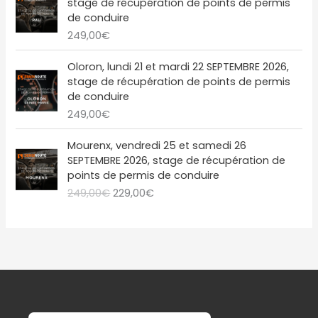
l
e
stage de récupération de points de permis
,
€
1
é
s
de conduire
0
.
:
9
t
t
249,00
€
0
2
,
a
€
4
0
i
:
Oloron, lundi 21 et mardi 22 SEPTEMBRE 2026,
.
9
0
t
2
stage de récupération de points de permis
,
€
2
de conduire
0
.
:
9
249,00
€
0
2
,
€
4
0
L
L
Mourenx, vendredi 25 et samedi 26
.
9
0
e
e
SEPTEMBRE 2026, stage de récupération de
,
€
p
p
points de permis de conduire
0
.
r
r
249,00
€
229,00
€
0
i
i
€
x
x
.
i
a
n
c
i
t
t
u
i
e
a
l
l
e