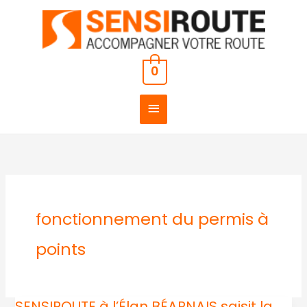
Aller
MENU
au
PRINCIPAL
contenu
0
fonctionnement du permis à
points
SENSIROUTE à l’Élan BÉARNAIS saisit la
SENSIROUTE