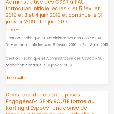
Administrative des CSSR à PAU
propose
formation initiale les les 4 et 5 février
une
2019 et 3 et 4 juin 2019 et continue le 31
formation
janvier 2019 et 11 juin 2019
(GTA)
Gestion
3 juillet 2018
Technique
Gestion Technique et Administrative des CSSR à PAU
et
formation initiale les 4 et 5 février 2019 et 2 et 3 juin 2019
Administrative
des
Gestion Technique et Administrative des CSSR à PAU
CSSR
formation continue le 31 janvier 2019
à
Lire la suite »
PAU
formation
initiale
Dans le cadre de Entreprises
Dans
les
Engagées64 SENSIROUTE forme au
le
les
Karting d’Espoey l’entreprise de
cadre
4