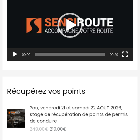
e
c
t
e
u
r
00:00
00:20
v
i
d
é
Récupérez vos points
o
L
L
Pau, vendredi 21 et samedi 22 AOUT 2026,
e
e
stage de récupération de points de permis
p
p
de conduire
r
r
249,00
€
219,00
€
i
i
x
x
L
L