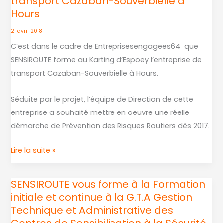
transport Cazaban-Souverbielle à
de
et
Hours
Entreprises
5
Engagées64
21 avril 2018
février
SENSIROUTE
C’est dans le cadre de Entreprisesengagees64 que
2019
forme
SENSIROUTE forme au Karting d’Espoey l’entreprise de
et
au
transport Cazaban-Souverbielle à Hours.
3
Karting
et
d’Espoey
Séduite par le projet, l’équipe de Direction de cette
4
l’entreprise
entreprise a souhaité mettre en oeuvre une réelle
juin
de
démarche de Prévention des Risques Routiers dès 2017.
2019
transport
et
Cazaban-
Lire la suite »
continue le
Souverbielle
31
à
SENSIROUTE vous forme à la Formation
SENSIROUTE
janvier
Hours
initiale et continue à la G.T.A Gestion
vous
2019
Technique et Administrative des
forme
et
Centres de Sensibilisation à la Sécurité