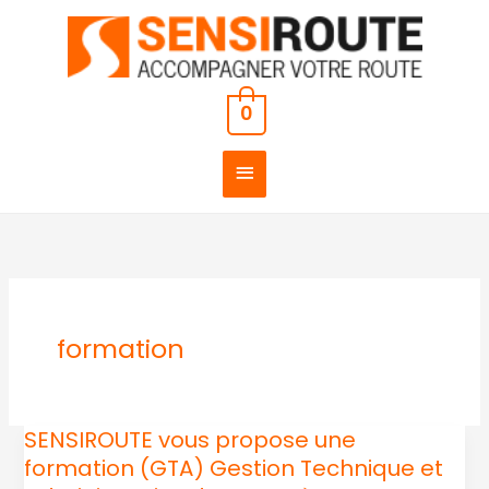
Aller
MENU
au
PRINCIPAL
contenu
0
formation
SENSIROUTE vous propose une
SENSIROUTE
formation (GTA) Gestion Technique et
vous