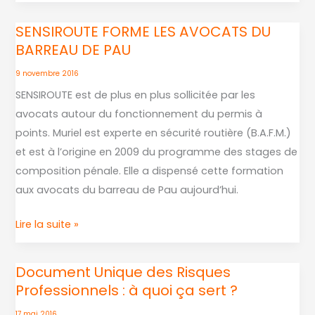
et
à
de
la
SENSIROUTE FORME LES AVOCATS DU
SENSIROUTE
la
Sécurité
BARREAU DE PAU
FORME
prévention
Routière
LES
9 novembre 2016
des
contact
AVOCATS
SENSIROUTE est de plus en plus sollicitée par les
risques
:
DU
avocats autour du fonctionnement du permis à
routiers
0652712132
BARREAU
points. Muriel est experte en sécurité routière (B.A.F.M.)
DE
et est à l’origine en 2009 du programme des stages de
PAU
composition pénale. Elle a dispensé cette formation
aux avocats du barreau de Pau aujourd’hui.
Lire la suite »
Document Unique des Risques
Document
Professionnels : à quoi ça sert ?
Unique
des
17 mai 2016