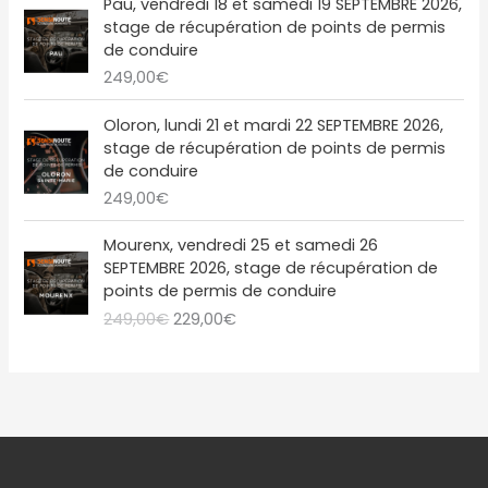
a
l
Pau, vendredi 18 et samedi 19 SEPTEMBRE 2026,
.
9
0
t
2
l
e
stage de récupération de points de permis
,
€
1
é
s
de conduire
0
.
:
9
t
t
249,00
€
0
2
,
a
€
4
0
i
:
Oloron, lundi 21 et mardi 22 SEPTEMBRE 2026,
.
9
0
t
2
stage de récupération de points de permis
,
€
2
de conduire
0
.
:
9
249,00
€
0
2
,
€
4
0
L
L
Mourenx, vendredi 25 et samedi 26
.
9
0
e
e
SEPTEMBRE 2026, stage de récupération de
,
€
p
p
points de permis de conduire
0
.
r
r
249,00
€
229,00
€
0
i
i
€
x
x
.
i
a
n
c
i
t
t
u
i
e
a
l