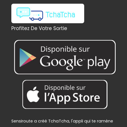
l
e
é
s
t
t
a
Profitez De Votre Sortie
i
:
t
2
2
:
9
2
,
4
0
9
0
,
€
0
.
0
€
.
Sensiroute a créé TchaTcha, l'appli qui te ramène