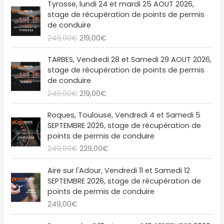
Tyrosse, lundi 24 et mardi 25 AOUT 2026,
i
a
e
e
stage de récupération de points de permis
n
c
p
p
de conduire
i
t
r
r
249,00
€
219,00
€
t
u
i
i
i
e
x
x
L
L
a
l
TARBES, Vendredi 28 et Samedi 29 AOUT 2026,
i
a
e
e
l
e
stage de récupération de points de permis
n
c
p
p
é
s
de conduire
i
t
r
r
t
t
249,00
€
219,00
€
t
u
i
i
a
i
e
x
x
L
L
i
:
a
l
Roques, Toulouse, Vendredi 4 et Samedi 5
i
a
e
e
t
2
l
e
SEPTEMBRE 2026, stage de récupération de
n
c
p
p
1
é
s
points de permis de conduire
i
t
r
r
:
9
t
t
249,00
€
229,00
€
t
u
i
i
2
,
a
i
e
x
x
4
0
i
:
a
l
Aire sur l'Adour, Vendredi 11 et Samedi 12
i
a
9
0
t
2
l
e
SEPTEMBRE 2026, stage de récupération de
n
c
,
€
1
é
s
points de permis de conduire
i
t
0
.
:
9
t
t
249,00
€
t
u
0
2
,
a
i
e
€
4
0
i
: