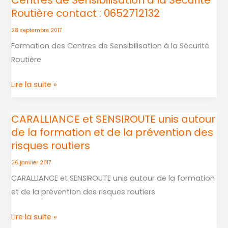
à
11
Routière contact : 0652712132
la
juin
Formation
2019
28 septembre 2017
initiale
Formation des Centres de Sensibilisation à la Sécurité
et
Routière
continue
à
Lire la suite »
la
G.T.A
CARALLIANCE et SENSIROUTE unis autour
CARALLIANCE
Gestion
de la formation et de la prévention des
et
Technique
risques routiers
SENSIROUTE
et
unis
26 janvier 2017
Administrative
autour
CARALLIANCE et SENSIROUTE unis autour de la formation
des
de
et de la prévention des risques routiers
Centres
la
de
formation
Lire la suite »
Sensibilisation