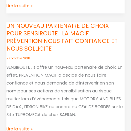
Lire la suite »
UN NOUVEAU PARTENAIRE DE CHOIX
UN
POUR SENSIROUTE : LA MACIF
NOUVEAU
PRÉVENTION NOUS FAIT CONFIANCE ET
PARTENAIRE
NOUS SOLLICITE
DE
CHOIX
27 octobre 2018
POUR
SENSIROUTE , s’offre un nouveau partenaire de choix. En
SENSIROUTE
effet, PREVENTION MACIF a décidé de nous faire
:
confiance et nous demande de d’intervenir en son
LA
nom pour ses actions de sensibilisation au risque
MACIF
routier lors d’événements tels que MOTOR’S AND BLUES
PRÉVENTION
DE DAX , l’IDRON BIKE ou encore au CFAI DE BORDES sur le
NOUS
Site TURBOMECA de chez SAFRAN.
FAIT
CONFIANCE
Lire la suite »