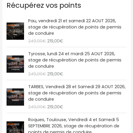
Récupérez vos points
o
L
L
Pau, vendredi 21 et samedi 22 AOUT 2026,
e
e
stage de récupération de points de permis
p
p
de conduire
r
r
249,00
€
219,00
€
i
i
x
x
L
L
Tyrosse, lundi 24 et mardi 25 AOUT 2026,
i
a
e
e
stage de récupération de points de permis
n
c
p
p
de conduire
i
t
r
r
249,00
€
219,00
€
t
u
i
i
i
e
x
x
L
L
a
l
TARBES, Vendredi 28 et Samedi 29 AOUT 2026,
i
a
e
e
l
e
stage de récupération de points de permis
n
c
p
p
é
s
de conduire
i
t
r
r
t
t
249,00
€
219,00
€
t
u
i
i
a
i
e
x
x
L
L
i
:
a
l
Roques, Toulouse, Vendredi 4 et Samedi 5
i
a
e
e
t
2
l
e
SEPTEMBRE 2026, stage de récupération de
n
c
p
p
1
é
s
points de permis de conduire