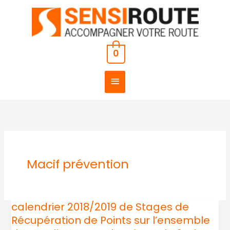
Aller
MENU
au
PRINCIPAL
contenu
0
Macif prévention
calendrier 2018/2019 de Stages de
calendrier
Récupération de Points sur l’ensemble
2018/2019