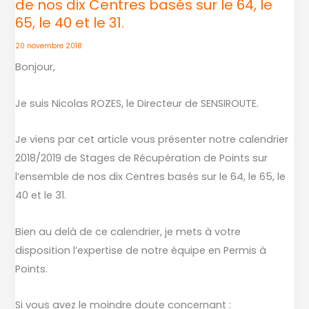
de nos dix Centres basés sur le 64, le
de
65, le 40 et le 31.
Stages
de
20 novembre 2018
Récupération
Bonjour,
de
Points
Je suis Nicolas ROZES, le Directeur de SENSIROUTE.
sur
l’ensemble
Je viens par cet article vous présenter notre calendrier
de
2018/2019 de Stages de Récupération de Points sur
nos
l’ensemble de nos dix Centres basés sur le 64, le 65, le
dix
40 et le 31.
Centres
basés
Bien au delà de ce calendrier, je mets à votre
sur
disposition l’expertise de notre équipe en Permis à
le
Points.
64,
le
Si vous avez le moindre doute concernant :