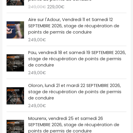
i
t
r
r
:
9
t
t
249,00
€
229,00
€
t
u
i
i
2
,
a
i
e
x
x
4
0
i
:
a
l
Aire sur l'Adour, Vendredi 11 et Samedi 12
i
a
9
0
t
2
l
e
SEPTEMBRE 2026, stage de récupération de
n
c
,
€
1
é
s
points de permis de conduire
i
t
0
.
:
9
t
t
249,00
€
t
u
0
2
,
a
i
e
€
4
0
i
:
a
l
Pau, vendredi 18 et samedi 19 SEPTEMBRE 2026,
.
9
0
t
2
l
e
stage de récupération de points de permis
,
€
1
é
s
de conduire
0
.
:
9
t
t
249,00
€
0
2
,
a
€
4
0
i
:
Oloron, lundi 21 et mardi 22 SEPTEMBRE 2026,
.
9
0
t
2
stage de récupération de points de permis
,
€
2
de conduire
0
.
:
9
249,00
€
0
2
,
€
4
0
L
L
Mourenx, vendredi 25 et samedi 26
.
9
0
e
e
SEPTEMBRE 2026, stage de récupération de
,
€
p
p
points de permis de conduire