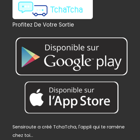
é
s
t
t
a
Profitez De Votre Sortie
i
:
t
2
2
:
9
2
,
4
0
9
0
,
€
0
.
0
€
.
Sensiroute a créé TchaTcha, l'appli qui te ramène
chez toi...