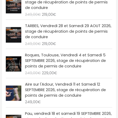
stage de récupération de points de permis
n
c
p
p
de conduire
i
t
r
r
249,00
€
219,00
€
t
u
i
i
i
e
x
x
L
L
a
l
TARBES, Vendredi 28 et Samedi 29 AOUT 2026,
i
a
e
e
l
e
stage de récupération de points de permis
n
c
p
p
é
s
de conduire
i
t
r
r
t
t
249,00
€
219,00
€
t
u
i
i
a
i
e
x
x
L
L
i
:
a
l
Roques, Toulouse, Vendredi 4 et Samedi 5
i
a
e
e
t
2
l
e
SEPTEMBRE 2026, stage de récupération de
n
c
p
p
1
é
s
points de permis de conduire
i
t
r
r
:
9
t
t
249,00
€
229,00
€
t
u
i
i
2
,
a
i
e
x
x
4
0
i
:
a
l
Aire sur l'Adour, Vendredi 11 et Samedi 12
i
a
9
0
t
2
l
e
SEPTEMBRE 2026, stage de récupération de
n
c
,
€
1
é
s
points de permis de conduire
i
t
0
.
:
9
t
t
249,00
€
t
u
0
2
,
a
i
e
€
4
0
i
:
a
l
Pau, vendredi 18 et samedi 19 SEPTEMBRE 2026,
.
9
0
t
2