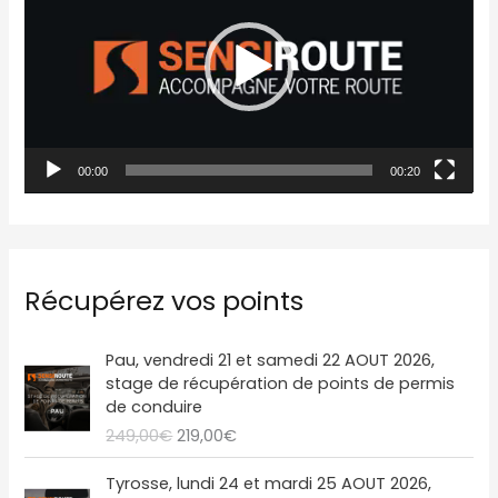
c
t
e
u
r
00:00
00:20
v
i
d
é
Récupérez vos points
o
L
L
Pau, vendredi 21 et samedi 22 AOUT 2026,
e
e
stage de récupération de points de permis
p
p
de conduire
r
r
249,00
€
219,00
€
i
i
x
x
L
L
Tyrosse, lundi 24 et mardi 25 AOUT 2026,
i
a
e
e