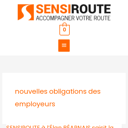
Aller
MENU
au
PRINCIPAL
contenu
0
nouvelles obligations des
employeurs
SENSIROUTE à l’Élan BÉARNAIS saisit la
SENSIROUTE