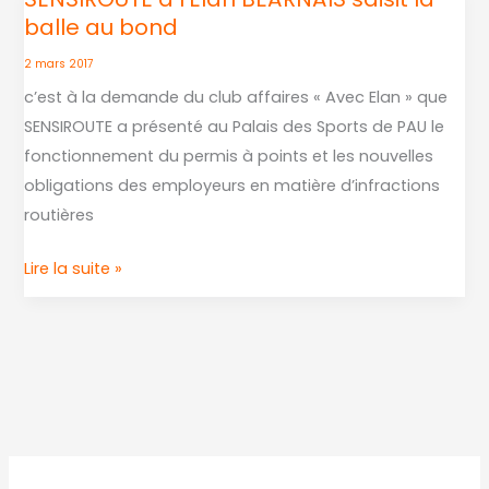
balle au bond
à
l’Élan
2 mars 2017
BÉARNAIS
c’est à la demande du club affaires « Avec Elan » que
saisit
SENSIROUTE a présenté au Palais des Sports de PAU le
la
fonctionnement du permis à points et les nouvelles
balle
obligations des employeurs en matière d’infractions
au
routières
bond
Lire la suite »