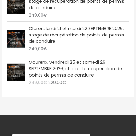
l
e
stage de récupération de points de permis
,
€
1
é
s
de conduire
0
.
:
9
t
t
249,00
€
0
2
,
a
€
4
0
i
:
Oloron, lundi 21 et mardi 22 SEPTEMBRE 2026,
.
9
0
t
2
stage de récupération de points de permis
,
€
2
de conduire
0
.
:
9
249,00
€
0
2
,
€
4
0
L
L
Mourenx, vendredi 25 et samedi 26
.
9
0
e
e
SEPTEMBRE 2026, stage de récupération de
,
€
p
p
points de permis de conduire
0
.
r
r
249,00
€
229,00
€
0
i
i
€
x
x
.
i
a
n
c
i
t
t
u
i
e
a
l
l
e