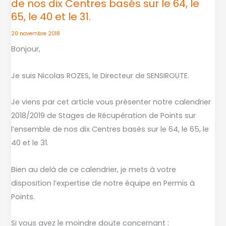
de nos dix Centres basés sur le 64, le
de
65, le 40 et le 31.
Stages
de
20 novembre 2018
Récupération
Bonjour,
de
Points
Je suis Nicolas ROZES, le Directeur de SENSIROUTE.
sur
l’ensemble
Je viens par cet article vous présenter notre calendrier
de
2018/2019 de Stages de Récupération de Points sur
nos
l’ensemble de nos dix Centres basés sur le 64, le 65, le
dix
40 et le 31.
Centres
basés
Bien au delà de ce calendrier, je mets à votre
sur
disposition l’expertise de notre équipe en Permis à
le
Points.
64,
le
Si vous avez le moindre doute concernant :