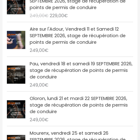
l
e
SEPTEMBRE 2026, stage de récupération de
n
c
p
p
1
é
s
points de permis de conduire
i
t
r
r
:
9
t
t
249,00
€
229,00
€
t
u
i
i
2
,
a
i
e
x
x
4
0
i
:
a
l
Aire sur l'Adour, Vendredi 11 et Samedi 12
i
a
9
0
t
2
l
e
SEPTEMBRE 2026, stage de récupération de
n
c
,
€
1
é
s
points de permis de conduire
i
t
0
.
:
9
t
t
249,00
€
t
u
0
2
,
a
i
e
€
4
0
i
:
a
l
Pau, vendredi 18 et samedi 19 SEPTEMBRE 2026,
.
9
0
t
2
l
e
stage de récupération de points de permis
,
€
1
é
s
de conduire
0
.
:
9
t
t
249,00
€
0
2
,
a
€
4
0
i
:
Oloron, lundi 21 et mardi 22 SEPTEMBRE 2026,
.
9
0
t
2
stage de récupération de points de permis
,
€
2
de conduire
0
.
:
9
249,00
€
0
2
,
€
4
0
L
L
Mourenx, vendredi 25 et samedi 26
.
9
0
e
e
SEPTEMBRE 2026, stage de récupération de