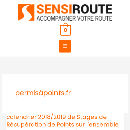
Aller
MENU
au
PRINCIPAL
contenu
0
permisàpoints.fr
calendrier 2018/2019 de Stages de
calendrier
Récupération de Points sur l’ensemble
2018/2019