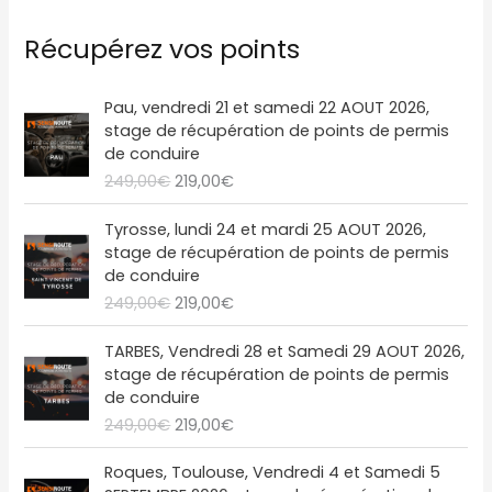
é
Récupérez vos points
o
L
L
Pau, vendredi 21 et samedi 22 AOUT 2026,
e
e
stage de récupération de points de permis
p
p
de conduire
r
r
249,00
€
219,00
€
i
i
x
x
L
L
Tyrosse, lundi 24 et mardi 25 AOUT 2026,
i
a
e
e
stage de récupération de points de permis
n
c
p
p
de conduire
i
t
r
r
249,00
€
219,00
€
t
u
i
i
i
e
x
x
L
L
a
l
TARBES, Vendredi 28 et Samedi 29 AOUT 2026,
i
a
e
e
l
e
stage de récupération de points de permis
n
c
p
p
é
s
de conduire
i
t
r
r
t
t
249,00
€
219,00
€
t
u
i
i
a
i
e
x
x
L
L
i
:
a
l
Roques, Toulouse, Vendredi 4 et Samedi 5
i
a
e
e
t
2