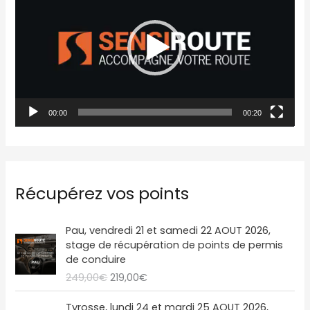
c
t
e
u
r
00:00
00:20
v
i
d
é
Récupérez vos points
o
L
L
Pau, vendredi 21 et samedi 22 AOUT 2026,
e
e
stage de récupération de points de permis
p
p
de conduire
r
r
249,00
€
219,00
€
i
i
x
x
L
L
Tyrosse, lundi 24 et mardi 25 AOUT 2026,