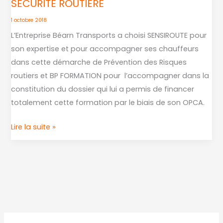
SÉCURITÉ ROUTIÈRE
SENSIROUTE
BP
1 octobre 2018
FORMATION
L’Entreprise Béarn Transports a choisi SENSIROUTE pour
TRIO
son expertise et pour accompagner ses chauffeurs
GAGNANT
dans cette démarche de Prévention des Risques
POUR
routiers et BP FORMATION pour l’accompagner dans la
LA
constitution du dossier qui lui a permis de financer
SÉCURITÉ
totalement cette formation par le biais de son OPCA.
ROUTIÈRE
Lire la suite »