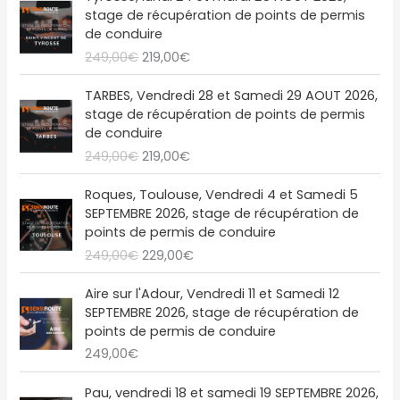
i
a
e
e
stage de récupération de points de permis
n
c
p
p
de conduire
i
t
r
r
249,00
€
219,00
€
t
u
i
i
i
e
x
x
L
L
a
l
TARBES, Vendredi 28 et Samedi 29 AOUT 2026,
i
a
e
e
l
e
stage de récupération de points de permis
n
c
p
p
é
s
de conduire
i
t
r
r
t
t
249,00
€
219,00
€
t
u
i
i
a
i
e
x
x
L
L
i
:
a
l
Roques, Toulouse, Vendredi 4 et Samedi 5
i
a
e
e
t
2
l
e
SEPTEMBRE 2026, stage de récupération de
n
c
p
p
1
é
s
points de permis de conduire
i
t
r
r
:
9
t
t
249,00
€
229,00
€
t
u
i
i
2
,
a
i
e
x
x
4
0
i
:
a
l
Aire sur l'Adour, Vendredi 11 et Samedi 12
i
a
9
0
t
2
l
e
SEPTEMBRE 2026, stage de récupération de
n
c
,
€
1
é
s
points de permis de conduire
i
t
0
.
:
9
t
t
249,00
€
t
u
0
2
,
a
i
e
€
4
0
i
:
a
l
Pau, vendredi 18 et samedi 19 SEPTEMBRE 2026,
.