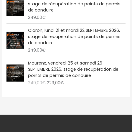
9
0
t
2
l
e
stage de récupération de points de permis
,
€
1
é
s
de conduire
0
.
:
9
t
t
249,00
€
0
2
,
a
€
4
0
i
:
Oloron, lundi 21 et mardi 22 SEPTEMBRE 2026,
.
9
0
t
2
stage de récupération de points de permis
,
€
2
de conduire
0
.
:
9
249,00
€
0
2
,
€
4
0
L
L
Mourenx, vendredi 25 et samedi 26
.
9
0
e
e
SEPTEMBRE 2026, stage de récupération de
,
€
p
p
points de permis de conduire
0
.
r
r
249,00
€
229,00
€
0
i
i
€
x
x
.
i
a
n
c
i
t
t
u
i
e
a
l