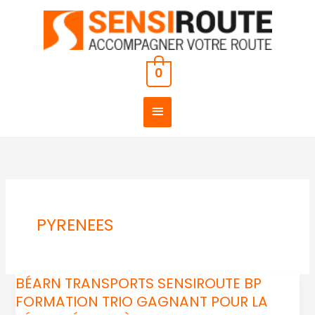
Aller
MENU
au
PRINCIPAL
contenu
0
PYRENEES
BÉARN TRANSPORTS SENSIROUTE BP
BÉARN
FORMATION TRIO GAGNANT POUR LA
TRANSPORTS