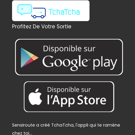
l
e
é
s
t
t
a
Profitez De Votre Sortie
i
:
t
2
2
:
9
2
,
4
0
9
0
,
€
0
.
0
€
.
Sensiroute a créé TchaTcha, l'appli qui te ramène
chez toi...