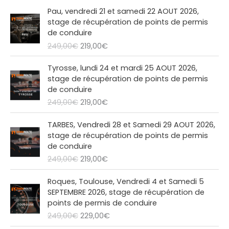
L
L
o
Pau, vendredi 21 et samedi 22 AOUT 2026,
e
e
stage de récupération de points de permis
p
p
de conduire
r
r
249,00
€
219,00
€
i
i
x
x
L
L
Tyrosse, lundi 24 et mardi 25 AOUT 2026,
i
a
e
e
stage de récupération de points de permis
n
c
p
p
de conduire
i
t
r
r
249,00
€
219,00
€
t
u
i
i
i
e
x
x
L
L
a
l
TARBES, Vendredi 28 et Samedi 29 AOUT 2026,
i
a
e
e
l
e
stage de récupération de points de permis
n
c
p
p
é
s
de conduire
i
t
r
r
t
t
249,00
€
219,00
€
t
u
i
i
a
i
e
x
x
L
L
i
:
a
l
Roques, Toulouse, Vendredi 4 et Samedi 5
i
a
e
e
t
2
l
e
SEPTEMBRE 2026, stage de récupération de
n
c
p
p
1
é
s
points de permis de conduire
i
t
r
r
:
9
t
t
249,00
€
229,00
€
t
u
i
i
2
,
a
i
e