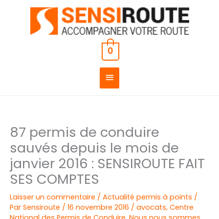
Aller
MENU
au
PRINCIPAL
contenu
0
87 permis de conduire
sauvés depuis le mois de
janvier 2016 : SENSIROUTE FAIT
SES COMPTES
Laisser un commentaire
/
Actualité permis à points
/
Par
Sensiroute
/
16 novembre 2016
/
avocats
,
Centre
National des Permis de Conduire
,
Nous nous sommes