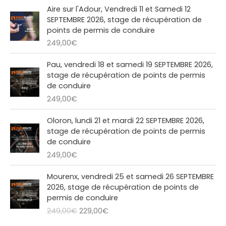
x
x
4
0
i
:
a
l
Aire sur l'Adour, Vendredi 11 et Samedi 12
i
a
9
0
t
2
l
e
SEPTEMBRE 2026, stage de récupération de
n
c
,
€
1
é
s
points de permis de conduire
i
t
0
.
:
9
t
t
249,00
€
t
u
0
2
,
a
i
e
€
4
0
i
:
a
l
Pau, vendredi 18 et samedi 19 SEPTEMBRE 2026,
.
9
0
t
2
l
e
stage de récupération de points de permis
,
€
1
é
s
de conduire
0
.
:
9
t
t
249,00
€
0
2
,
a
€
4
0
i
:
Oloron, lundi 21 et mardi 22 SEPTEMBRE 2026,
.
9
0
t
2
stage de récupération de points de permis
,
€
2
de conduire
0
.
:
9
249,00
€
0
2
,
€
4
0
L
L
Mourenx, vendredi 25 et samedi 26 SEPTEMBRE
.
9
0
e
e
2026, stage de récupération de points de
,
€
p
p
permis de conduire
0
.
r
r
249,00
€
229,00
€
0
i
i
€
x
x