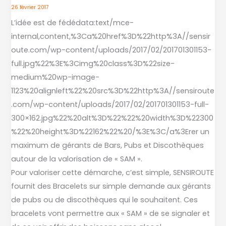
SAINT
26 février 2017
PATRICK
L’idée est de fédédata:text/mce-
:
internal,content,%3Ca%20href%3D%22http%3A//sensir
SENSIROUTE
oute.com/wp-content/uploads/2017/02/201701301153-
REDONNE
full.jpg%22%3E%3Cimg%20class%3D%22size-
DE
medium%20wp-image-
L’AIR
1123%20alignleft%22%20src%3D%22http%3A//sensiroute
A
.com/wp-content/uploads/2017/02/201701301153-full-
SAM
300×162.jpg%22%20alt%3D%22%22%20width%3D%22300
%22%20height%3D%22162%22%20/%3E%3C/a%3Erer un
maximum de gérants de Bars, Pubs et Discothèques
autour de la valorisation de « SAM ».
Pour valoriser cette démarche, c’est simple, SENSIROUTE
fournit des Bracelets sur simple demande aux gérants
de pubs ou de discothèques qui le souhaitent. Ces
bracelets vont permettre aux « SAM » de se signaler et