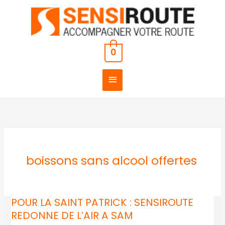
Aller
MENU
au
PRINCIPAL
contenu
0
boissons sans alcool offertes
POUR LA SAINT PATRICK : SENSIROUTE
POUR
REDONNE DE L’AIR A SAM
LA