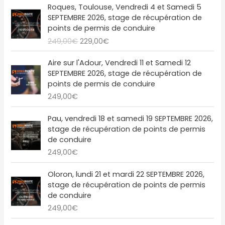
L
L
i
:
a
l
Roques, Toulouse, Vendredi 4 et Samedi 5
i
a
e
e
t
2
l
e
SEPTEMBRE 2026, stage de récupération de
n
c
p
p
1
é
s
points de permis de conduire
i
t
r
r
:
9
t
t
249,00
€
229,00
€
t
u
i
i
2
,
a
i
e
x
x
4
0
i
:
a
l
Aire sur l'Adour, Vendredi 11 et Samedi 12
i
a
9
0
t
2
l
e
SEPTEMBRE 2026, stage de récupération de
n
c
,
€
1
é
s
points de permis de conduire
i
t
0
.
:
9
t
t
249,00
€
t
u
0
2
,
a
i
e
€
4
0
i
:
a
l
Pau, vendredi 18 et samedi 19 SEPTEMBRE 2026,
.
9
0
t
2
l
e
stage de récupération de points de permis
,
€
1
é
s
de conduire
0
.
:
9
t
t
249,00
€
0
2
,
a
€
4
0
i
:
Oloron, lundi 21 et mardi 22 SEPTEMBRE 2026,
.
9
0
t
2
stage de récupération de points de permis
,
€
2
de conduire
0
.
:
9
249,00
€
0
2
,
€
4
0
L
L