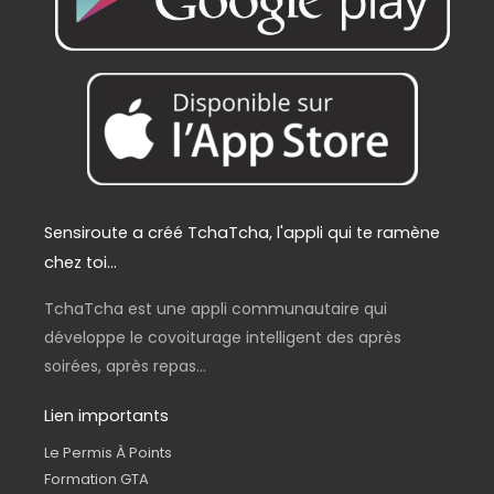
9
0
,
€
0
.
0
€
.
Sensiroute a créé TchaTcha, l'appli qui te ramène
chez toi...
TchaTcha est une appli communautaire qui
développe le covoiturage intelligent des après
soirées, après repas...
Lien importants
Le Permis À Points
Formation GTA