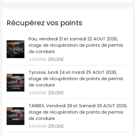
d
é
Récupérez vos points
o
L
L
Pau, vendredi 21 et samedi 22 AOUT 2026,
e
e
stage de récupération de points de permis
p
p
de conduire
r
r
249,00
€
219,00
€
i
i
x
x
L
L
Tyrosse, lundi 24 et mardi 25 AOUT 2026,
i
a
e
e
stage de récupération de points de permis
n
c
p
p
de conduire
i
t
r
r
249,00
€
219,00
€
t
u
i
i
i
e
x
x
L
L
a
l
TARBES, Vendredi 28 et Samedi 29 AOUT 2026,
i
a
e
e
l
e
stage de récupération de points de permis
n
c
p
p
é
s
de conduire
i
t
r
r
t
t
249,00
€
219,00
€
t
u
i
i
a
i
e
x
x