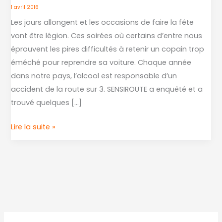
ami
1 avril 2016
qui
Les jours allongent et les occasions de faire la fête
a
vont être légion. Ces soirées où certains d’entre nous
trop
éprouvent les pires difficultés à retenir un copain trop
bu
éméché pour reprendre sa voiture. Chaque année
:
dans notre pays, l’alcool est responsable d’un
8
accident de la route sur 3. SENSIROUTE a enquêté et a
techniques
trouvé quelques […]
qui
fonctionnent
Lire la suite »