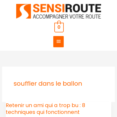
Aller
MENU
au
PRINCIPAL
contenu
0
souffler dans le ballon
Retenir un ami qui a trop bu : 8
Retenir
techniques qui fonctionnent
un