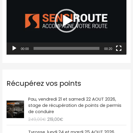
c
t
e
u
r
00:00
00:20
v
i
d
é
Récupérez vos points
o
L
L
Pau, vendredi 21 et samedi 22 AOUT 2026,
e
e
stage de récupération de points de permis
p
p
de conduire
r
r
249,00
€
219,00
€
i
i
x
x
L
L
Tyrosse, lundi 24 et mardi 25 AOUT 2026,