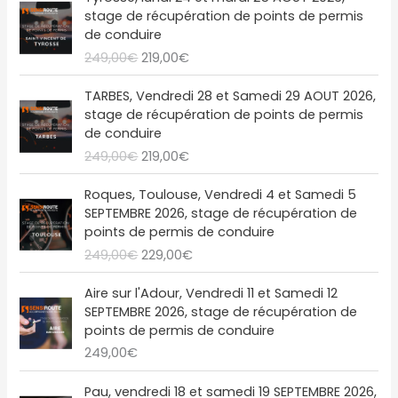
i
a
e
e
stage de récupération de points de permis
n
c
p
p
de conduire
i
t
r
r
249,00
€
219,00
€
t
u
i
i
i
e
x
x
L
L
a
l
TARBES, Vendredi 28 et Samedi 29 AOUT 2026,
i
a
e
e
l
e
stage de récupération de points de permis
n
c
p
p
é
s
de conduire
i
t
r
r
t
t
249,00
€
219,00
€
t
u
i
i
a
i
e
x
x
L
L
i
:
a
l
Roques, Toulouse, Vendredi 4 et Samedi 5
i
a
e
e
t
2
l
e
SEPTEMBRE 2026, stage de récupération de
n
c
p
p
1
é
s
points de permis de conduire
i
t
r
r
:
9
t
t
249,00
€
229,00
€
t
u
i
i
2
,
a
i
e
x
x
4
0
i
:
a
l
Aire sur l'Adour, Vendredi 11 et Samedi 12
i
a
9
0
t
2
l
e
SEPTEMBRE 2026, stage de récupération de
n
c
,
€
1
é
s
points de permis de conduire
i
t
0
.
:
9
t
t
249,00
€
t
u
0
2
,
a
i
e
€
4
0
i
:
a
l
Pau, vendredi 18 et samedi 19 SEPTEMBRE 2026,
.