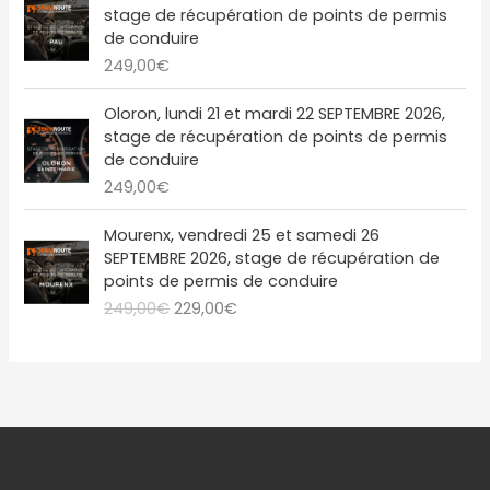
9
0
t
2
l
e
stage de récupération de points de permis
,
€
1
é
s
de conduire
0
.
:
9
t
t
249,00
€
0
2
,
a
€
4
0
i
:
Oloron, lundi 21 et mardi 22 SEPTEMBRE 2026,
.
9
0
t
2
stage de récupération de points de permis
,
€
2
de conduire
0
.
:
9
249,00
€
0
2
,
€
4
0
L
L
Mourenx, vendredi 25 et samedi 26
.
9
0
e
e
SEPTEMBRE 2026, stage de récupération de
,
€
p
p
points de permis de conduire
0
.
r
r
249,00
€
229,00
€
0
i
i
€
x
x
.
i
a
n
c
i
t
t
u
i
e
a
l