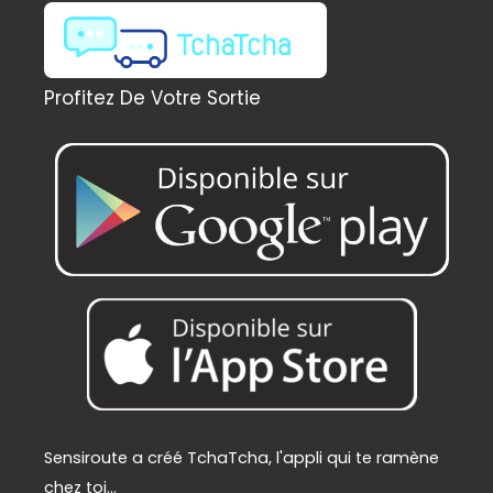
l
e
é
s
t
t
a
Profitez De Votre Sortie
i
:
t
2
2
:
9
2
,
4
0
9
0
,
€
0
.
0
€
.
Sensiroute a créé TchaTcha, l'appli qui te ramène
chez toi...