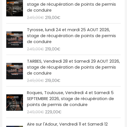
e
e
stage de récupération de points de permis
p
p
de conduire
r
r
249,00
€
219,00
€
i
i
x
x
L
L
Tyrosse, lundi 24 et mardi 25 AOUT 2026,
i
a
e
e
stage de récupération de points de permis
n
c
p
p
de conduire
i
t
r
r
249,00
€
219,00
€
t
u
i
i
i
e
x
x
L
L
a
l
TARBES, Vendredi 28 et Samedi 29 AOUT 2026,
i
a
e
e
l
e
stage de récupération de points de permis
n
c
p
p
é
s
de conduire
i
t
r
r
t
t
249,00
€
219,00
€
t
u
i
i
a
i
e
x
x
L
L
i
:
a
l
Roques, Toulouse, Vendredi 4 et Samedi 5
i
a
e
e
t
2
l
e
SEPTEMBRE 2026, stage de récupération de
n
c
p
p
1
é
s
points de permis de conduire
i
t
r
r
:
9
t
t
249,00
€
229,00
€
t
u
i
i
2
,
a
i
e
x
x
4
0
i
:
a
l
Aire sur l'Adour, Vendredi 11 et Samedi 12
i
a
9
0