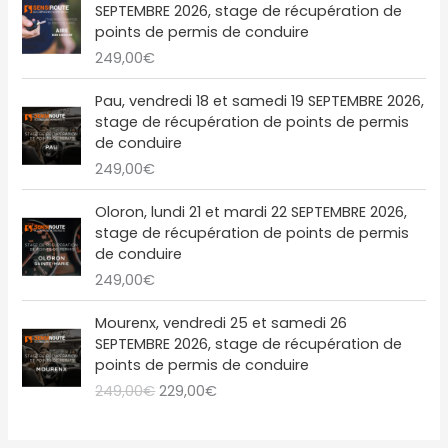
t
2
l
e
SEPTEMBRE 2026, stage de récupération de
n
c
,
€
1
é
s
points de permis de conduire
i
t
0
.
:
9
t
t
249,00
€
t
u
0
2
,
a
i
e
€
4
0
i
:
a
l
Pau, vendredi 18 et samedi 19 SEPTEMBRE 2026,
.
9
0
t
2
l
e
stage de récupération de points de permis
,
€
1
é
s
de conduire
0
.
:
9
t
t
249,00
€
0
2
,
a
€
4
0
i
:
Oloron, lundi 21 et mardi 22 SEPTEMBRE 2026,
.
9
0
t
2
stage de récupération de points de permis
,
€
2
de conduire
0
.
:
9
249,00
€
0
2
,
€
4
0
L
L
Mourenx, vendredi 25 et samedi 26
.
9
0
e
e
SEPTEMBRE 2026, stage de récupération de
,
€
p
p
points de permis de conduire
0
.
r
r
249,00
€
229,00
€
0
i
i
€
x
x
.
i
a