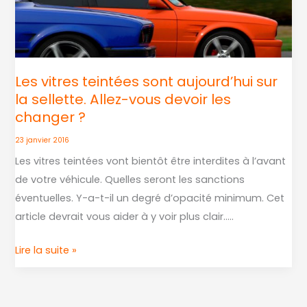
teintées
sont
aujourd’hui
sur
Les vitres teintées sont aujourd’hui sur
la
la sellette. Allez-vous devoir les
sellette.
changer ?
Allez-
vous
23 janvier 2016
devoir
Les vitres teintées vont bientôt être interdites à l’avant
les
de votre véhicule. Quelles seront les sanctions
changer
éventuelles. Y-a-t-il un degré d’opacité minimum. Cet
?
article devrait vous aider à y voir plus clair…..
Lire la suite »