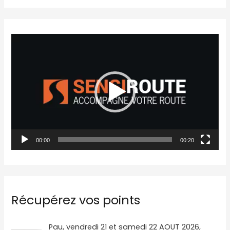
L
e
c
t
e
u
r
00:00
00:20
v
i
d
é
Récupérez vos points
o
L
L
Pau, vendredi 21 et samedi 22 AOUT 2026,