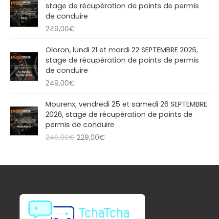
t
2
l
e
stage de récupération de points de permis
,
€
1
é
s
de conduire
0
.
:
9
t
t
249,00
€
0
2
,
a
€
4
0
i
:
Oloron, lundi 21 et mardi 22 SEPTEMBRE 2026,
.
9
0
t
2
stage de récupération de points de permis
,
€
2
de conduire
0
.
:
9
249,00
€
0
2
,
€
4
0
L
L
Mourenx, vendredi 25 et samedi 26 SEPTEMBRE
.
9
0
e
e
2026, stage de récupération de points de
,
€
p
p
permis de conduire
0
.
r
r
249,00
€
229,00
€
0
i
i
€
x
x
.
i
a
n
c
i
t
t
u
i
e
a
l