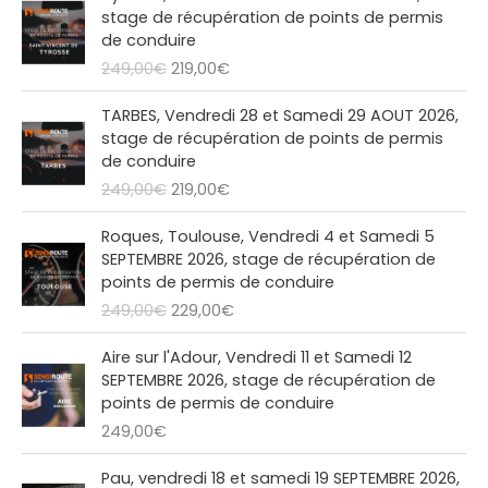
i
a
e
e
stage de récupération de points de permis
n
c
p
p
de conduire
i
t
r
r
249,00
€
219,00
€
t
u
i
i
i
e
x
x
L
L
a
l
TARBES, Vendredi 28 et Samedi 29 AOUT 2026,
i
a
e
e
l
e
stage de récupération de points de permis
n
c
p
p
é
s
de conduire
i
t
r
r
t
t
249,00
€
219,00
€
t
u
i
i
a
i
e
x
x
L
L
i
:
a
l
Roques, Toulouse, Vendredi 4 et Samedi 5
i
a
e
e
t
2
l
e
SEPTEMBRE 2026, stage de récupération de
n
c
p
p
1
é
s
points de permis de conduire
i
t
r
r
:
9
t
t
249,00
€
229,00
€
t
u
i
i
2
,
a
i
e
x
x
4
0
i
:
a
l
Aire sur l'Adour, Vendredi 11 et Samedi 12
i
a
9
0
t
2
l
e
SEPTEMBRE 2026, stage de récupération de
n
c
,
€
1
é
s
points de permis de conduire
i
t
0
.
:
9
t
t
249,00
€
t
u
0
2
,
a
i
e
€
4
0
i
:
a
l
Pau, vendredi 18 et samedi 19 SEPTEMBRE 2026,
.
9
0