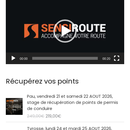
L
e
c
t
e
u
r
00:00
00:20
v
i
d
Récupérez vos points
é
L
L
o
Pau, vendredi 21 et samedi 22 AOUT 2026,
e
e
stage de récupération de points de permis
p
p
de conduire
r
r
249,00
€
219,00
€
i
i
x
x
L
L
Tyrosse, lundi 24 et mardi 25 AOUT 2026,