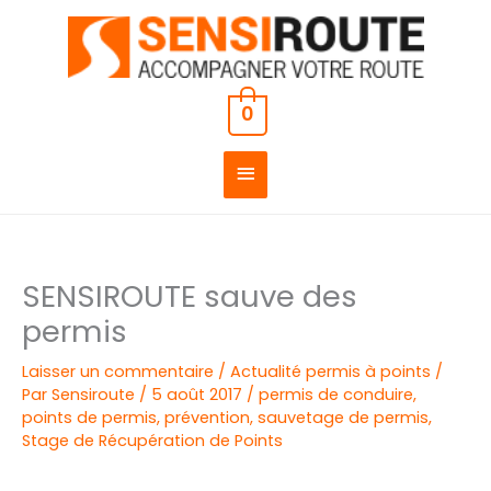
Aller
MENU
au
PRINCIPAL
contenu
0
SENSIROUTE sauve des
permis
Laisser un commentaire
/
Actualité permis à points
/
Par
Sensiroute
/
5 août 2017
/
permis de conduire
,
points de permis
,
prévention
,
sauvetage de permis
,
Stage de Récupération de Points