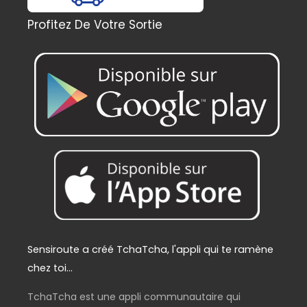
l
e
é
s
Profitez De Votre Sortie
t
t
a
i
:
t
2
2
:
9
2
,
4
0
9
0
,
€
0
.
0
€
.
Sensiroute a créé TchaTcha, l'appli qui te ramène
chez toi...
TchaTcha est une appli communautaire qui